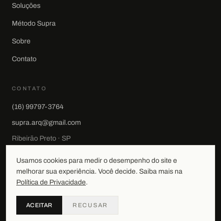
Soluções
Método Supra
Sobre
Contato
CONTATO
(16) 99797-3764
supra.arq@gmail.com
Ribeirão Preto · SP
Usamos cookies para medir o desempenho do site e
melhorar sua experiência. Você decide. Saiba mais na
Política de Privacidade
.
©
2026
arquiteturaSUPRAdesign
. Todos os direitos reservados.
Política de Privacidade
ACEITAR
RECUSAR